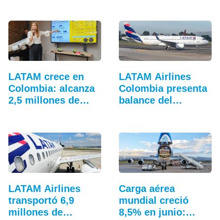
y…
2026
LATAM crece en
LATAM Airlines
Colombia: alcanza
Colombia presenta
2,5 millones de…
balance del
tercer…
LATAM Airlines
Carga aérea
transportó 6,9
mundial creció
millones de
8,5% en junio:…