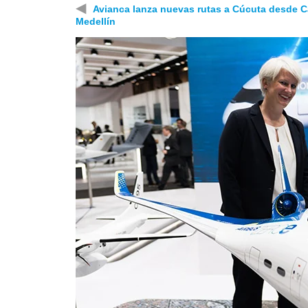
◀
Avianca lanza nuevas rutas a Cúcuta desde Ca
Medellín