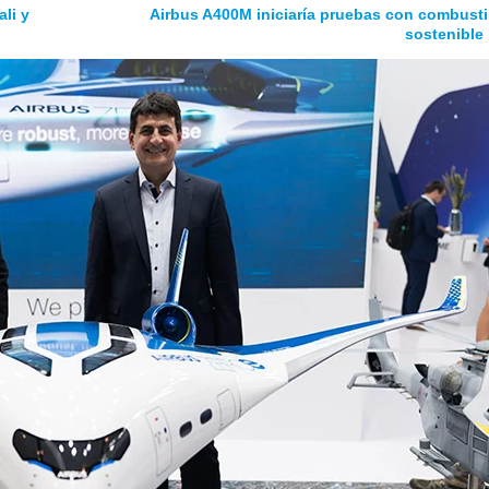
li y
Airbus A400M iniciaría pruebas con combusti
sostenible