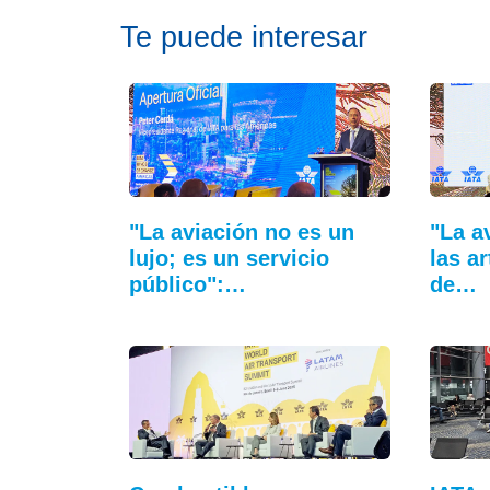
Te puede interesar
"La aviación no es un
"La a
lujo; es un servicio
las a
público":…
de…