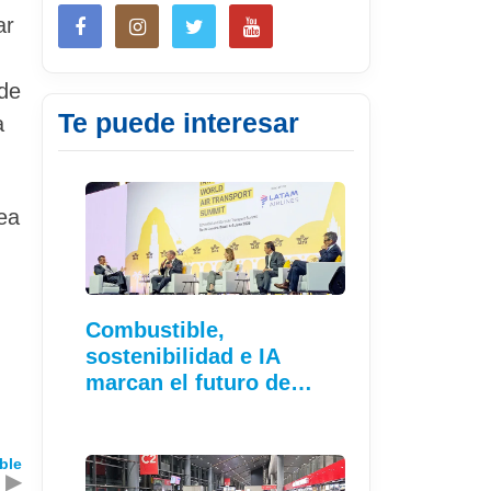
ar
 de
Te puede interesar
a
ea
Combustible,
sostenibilidad e IA
marcan el futuro de…
ble
▶