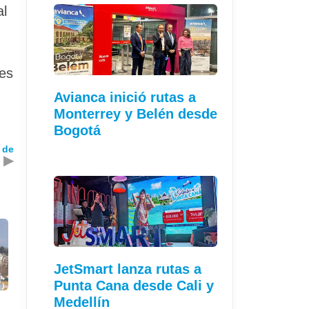
al
les
Avianca inició rutas a
Monterrey y Belén desde
Bogotá
 de
▶
JetSmart lanza rutas a
Punta Cana desde Cali y
Medellín