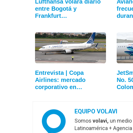
Lufthansa volará diario
Avian
entre Bogotá y
frecu
Frankfurt…
duran
Entrevista | Copa
JetSm
Airlines: mercado
No. 5
corporativo en…
Colo
EQUIPO VOLAVI
Somos
volavi,
un medio 
Latinoamérica + Agencia 