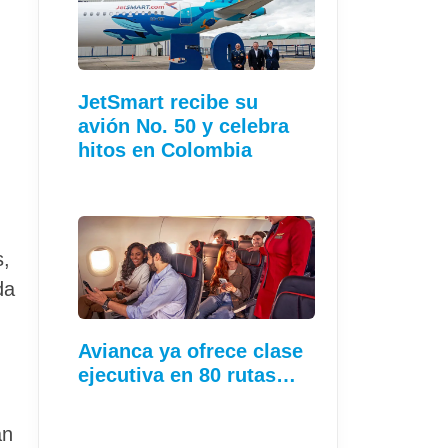
JetSmart recibe su
avión No. 50 y celebra
hitos en Colombia
s,
da
Avianca ya ofrece clase
ejecutiva en 80 rutas…
an