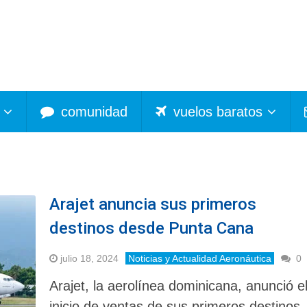
comunidad
vuelos baratos
O
Arajet anuncia sus primeros
destinos desde Punta Cana
julio 18, 2024
Noticias y Actualidad Aeronáutica
0
Arajet, la aerolínea dominicana, anunció e
inicio de ventas de sus primeros destinos