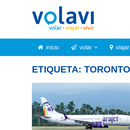
inicio
volar
viajar
ETIQUETA:
TORONT