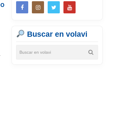
do
Buscar en volavi
y