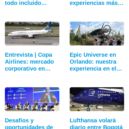
todo incluido
experiencias más
más…
allá…
Entrevista | Copa
Epic Universe en
Airlines: mercado
Orlando: nuestra
corporativo en…
experiencia en el…
Desafíos y
Lufthansa volará
oportunidades de
diario entre Bogotá