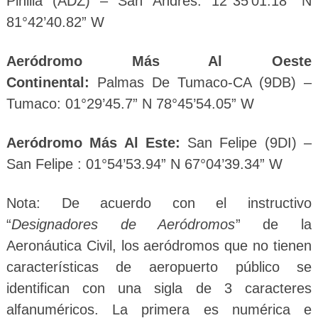
Pinilla (ADZ) – San Andrés: 12°35’01.18” N
81°42’40.82” W
Aeródromo Más Al Oeste
Continental:
Palmas De Tumaco-CA (9DB) –
Tumaco: 01°29’45.7” N 78°45’54.05” W
Aeródromo Más Al Este:
San Felipe (9DI) –
San Felipe : 01°54’53.94” N 67°04’39.34” W
Nota: De acuerdo con el instructivo
“
Designadores de Aeródromos
” de la
Aeronáutica Civil, los aeródromos que no tienen
características de aeropuerto público se
identifican con una sigla de 3 caracteres
alfanuméricos. La primera es numérica e