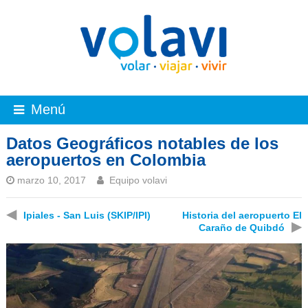
Menú
Datos Geográficos notables de los
aeropuertos en Colombia
marzo 10, 2017
Equipo volavi
◀
Ipiales - San Luis (SKIP/IPI)
Historia del aeropuerto El
▶
Caraño de Quibdó