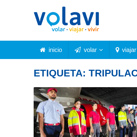
inicio
volar
viajar
ETIQUETA:
TRIPULA