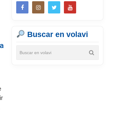
Buscar en volavi
a
e
ir
a