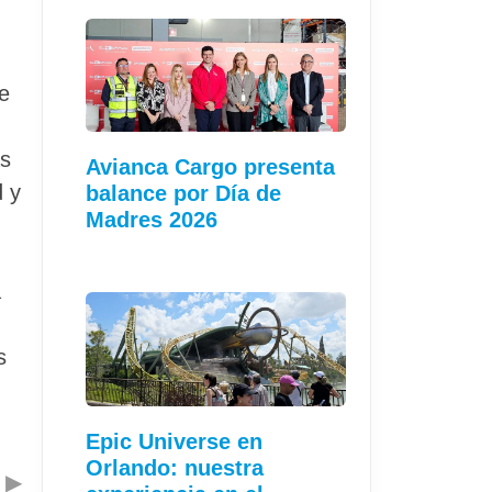
de
as
Avianca Cargo presenta
d y
balance por Día de
Madres 2026
a
s
Epic Universe en
Orlando: nuestra
▶