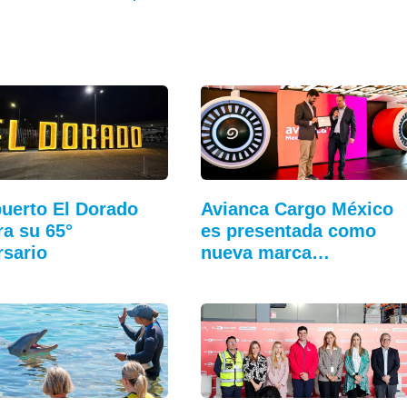
uerto El Dorado
Avianca Cargo México
ra su 65°
es presentada como
rsario
nueva marca…