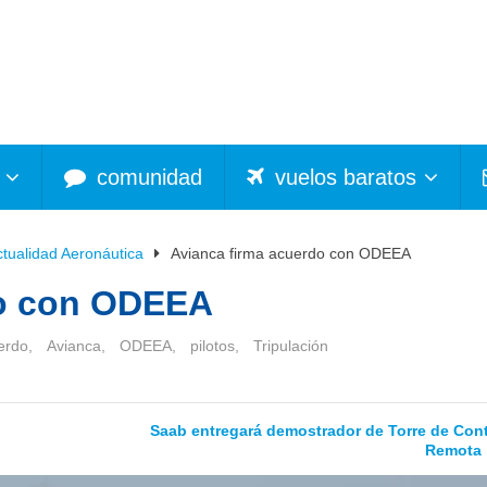
comunidad
vuelos baratos
ctualidad Aeronáutica
Avianca firma acuerdo con ODEEA
do con ODEEA
erdo
,
Avianca
,
ODEEA
,
pilotos
,
Tripulación
Saab entregará demostrador de Torre de Cont
Remota