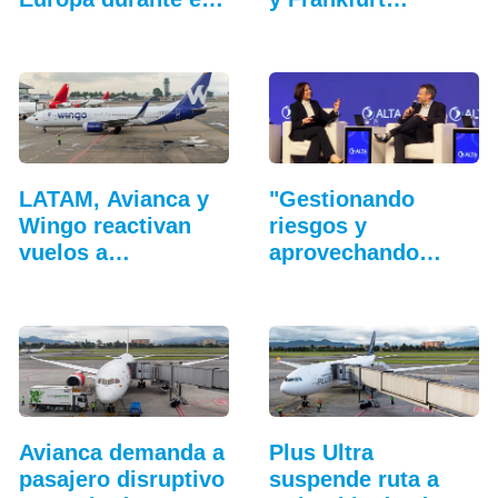
verano
LATAM, Avianca y
"Gestionando
Wingo reactivan
riesgos y
vuelos a
aprovechando
Venezuela…
oportunidades":…
Avianca demanda a
Plus Ultra
pasajero disruptivo
suspende ruta a