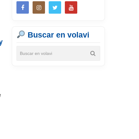
Buscar en volavi
y
e