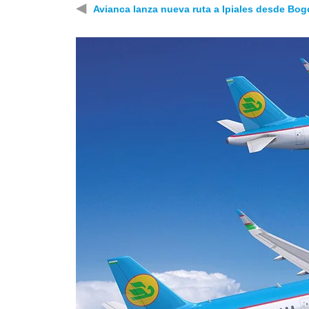
◀
Avianca lanza nueva ruta a Ipiales desde Bog