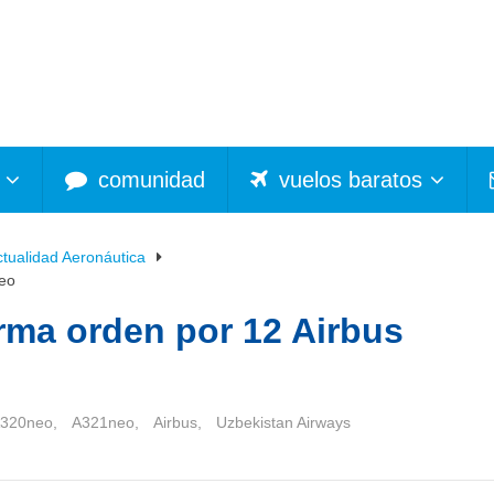
comunidad
vuelos baratos
ctualidad Aeronáutica
neo
rma orden por 12 Airbus
320neo
,
A321neo
,
Airbus
,
Uzbekistan Airways