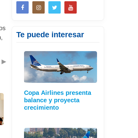
os
Te puede interesar
,
▶
Copa Airlines presenta
balance y proyecta
crecimiento