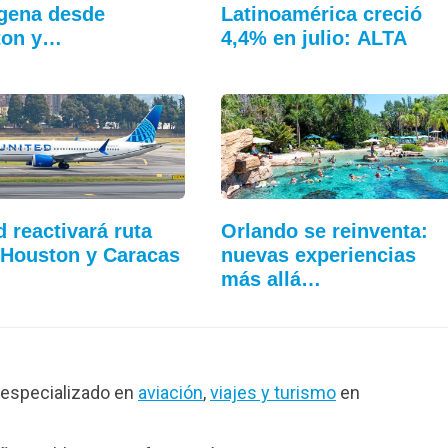
gena desde
Latinoamérica creció
ton y…
4,4% en julio: ALTA
d reactivará ruta
Orlando se reinventa:
 Houston y Caracas
nuevas experiencias
más allá…
especializado en
aviación
,
viajes y turismo
en