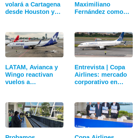
volará a Cartagena
Maximiliano
desde Houston y…
Fernández como
director…
LATAM, Avianca y
Entrevista | Copa
Wingo reactivan
Airlines: mercado
vuelos a
corporativo en…
Venezuela…
Probamos
Copa Airlines