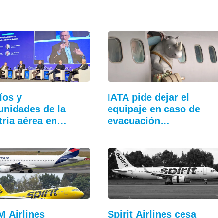
íos y
IATA pide dejar el
unidades de la
equipaje en caso de
tria aérea en…
evacuación…
 Airlines
Spirit Airlines cesa