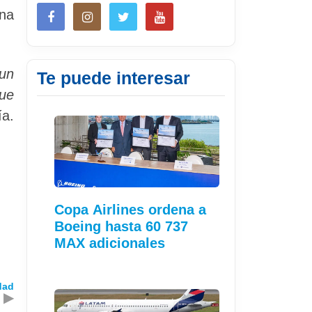
una
un
Te puede interesar
que
ía.
Copa Airlines ordena a
Boeing hasta 60 737
MAX adicionales
dad
▶