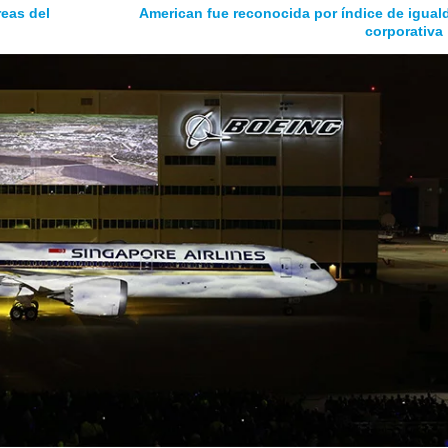
reas del
American fue reconocida por índice de igual
corporativa