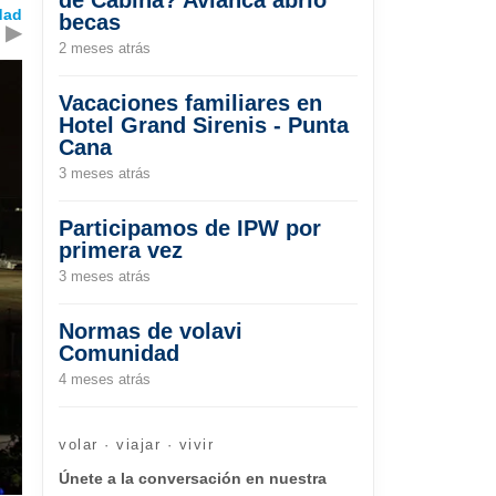
dad
becas
▶
2 meses atrás
Vacaciones familiares en
Hotel Grand Sirenis - Punta
Cana
3 meses atrás
Participamos de IPW por
primera vez
3 meses atrás
Normas de volavi
Comunidad
4 meses atrás
volar · viajar · vivir
Únete a la conversación en nuestra