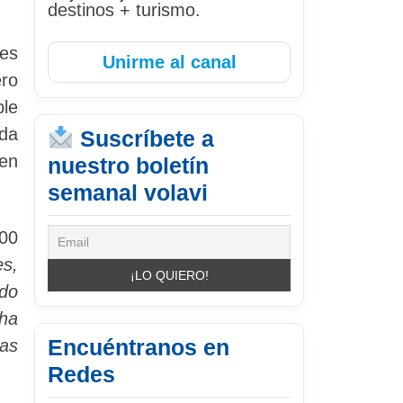
destinos + turismo.
res
Unirme al canal
ero
ble
da
Suscríbete a
 en
nuestro boletín
semanal volavi
000
es,
ado
 ha
Encuéntranos en
las
Redes