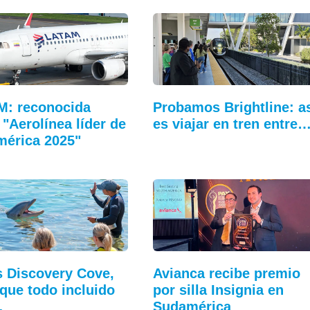
M: reconocida
Probamos Brightline: a
"Aerolínea líder de
es viajar en tren entre
érica 2025"
s Discovery Cove,
Avianca recibe premio
rque todo incluido
por silla Insignia en
…
Sudamérica