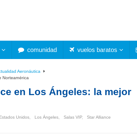
comunidad
vuelos baratos
ctualidad Aeronáutica
de Norteamérica
nce en Los Ángeles: la mejor
Estados Unidos
,
Los Ángeles
,
Salas VIP
,
Star Alliance