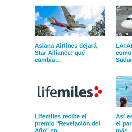
Asiana Airlines dejará
LATA
Star Alliance: qué
como 
cambia…
Sudam
Lifemiles recibe el
Así e
premio "Revelación del
el pa
Año" en…
más