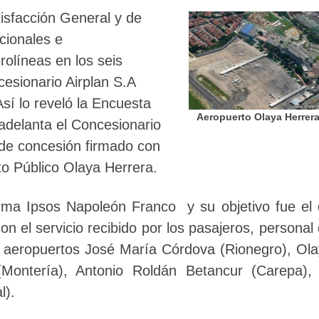
isfacción General y de
acionales e
rolíneas en los seis
esionario Airplan S.A
sí lo reveló la Encuesta
Aeropuerto Olaya Herrer
adelanta el Concesionario
 de concesión firmado con
nto Público Olaya Herrera.
irma Ipsos Napoleón Franco y su objetivo fue el
 con el servicio recibido por los pasajeros, personal
os aeropuertos José María Córdova (Rionegro), Ol
(Montería), Antonio Roldán Betancur (Carepa),
l).