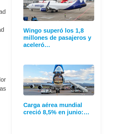
dad
ad
Wingo superó los 1,8
millones de pasajeros y
aceleró…
dor
las
Carga aérea mundial
creció 8,5% en junio:…