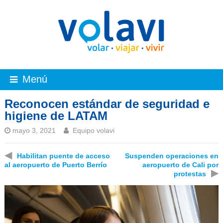
Menú
Reconocen estándar de seguridad e
higiene de LATAM
mayo 3, 2021
Equipo volavi
◀
Habilitan puente de acceso
Suspenden operaciones en
al aeropuerto de Puerto Berrío
aeropuerto de Cali por
▶
protestas