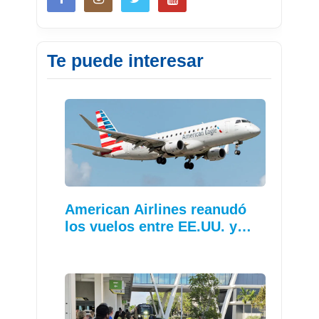
Te puede interesar
American Airlines reanudó
los vuelos entre EE.UU. y…