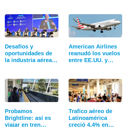
hangar…
Desafíos y
American Airlines
oportunidades de
reanudó los vuelos
la industria aérea
entre EE.UU. y…
en…
Probamos
Trafico aéreo de
Brightline: así es
Latinoamérica
viajar en tren
creció 4,4% en