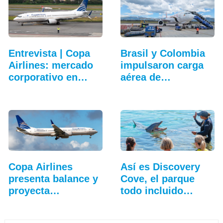
Entrevista | Copa
Brasil y Colombia
Airlines: mercado
impulsaron carga
corporativo en…
aérea de…
Copa Airlines
Así es Discovery
presenta balance y
Cove, el parque
proyecta
todo incluido
crecimiento
más…