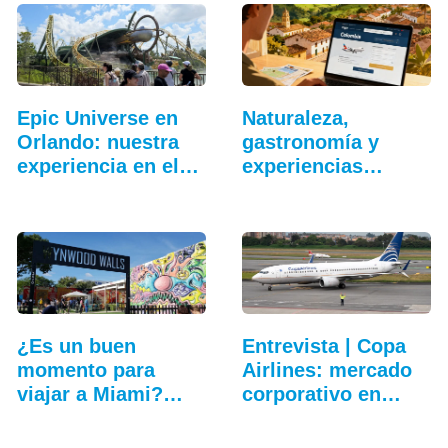
Epic Universe en
Naturaleza,
Orlando: nuestra
gastronomía y
experiencia en el…
experiencias
exclusivas:…
¿Es un buen
Entrevista | Copa
momento para
Airlines: mercado
viajar a Miami?
corporativo en…
Cinco…