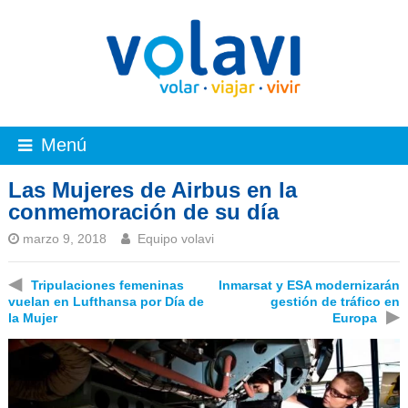
Menú
Las Mujeres de Airbus en la
conmemoración de su día
marzo 9, 2018
Equipo volavi
◀
Tripulaciones femeninas
Inmarsat y ESA modernizarán
vuelan en Lufthansa por Día de
gestión de tráfico en
▶
la Mujer
Europa