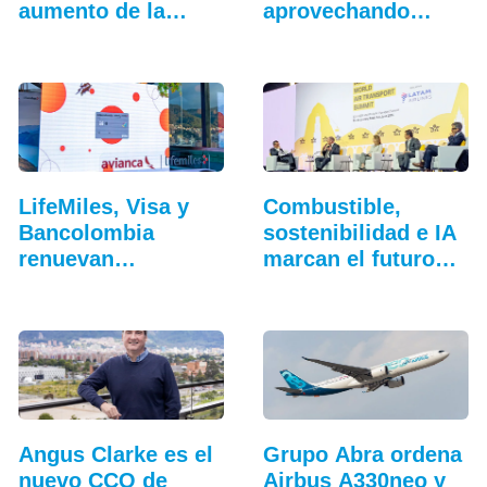
aumento de la
aprovechando
conectividad
oportunidades":…
LifeMiles, Visa y
Combustible,
Bancolombia
sostenibilidad e IA
renuevan
marcan el futuro
beneficios de…
de…
Angus Clarke es el
Grupo Abra ordena
nuevo CCO de
Airbus A330neo y