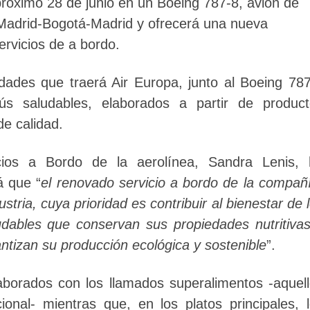
próximo 28 de junio en un Boeing 787-8, avión de
a Madrid-Bogotá-Madrid y ofrecerá una nueva
ervicios de a bordo.
edades que traerá Air Europa, junto al Boeing 78
s saludables, elaborados a partir de product
de calidad.
icios a Bordo de la aerolínea, Sandra Lenis, 
á que “
el renovado servicio a bordo de la compañ
tria, cuya prioridad es contribuir al bienestar de 
udables que conservan sus propiedades nutritiva
ntizan su producción ecológica y sostenible
”.
borados con los llamados superalimentos -aquel
onal- mientras que, en los platos principales, 