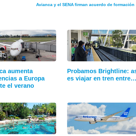
Avianca y el SENA firman acuerdo de formación
ca aumenta
Probamos Brightline: a
encias a Europa
es viajar en tren entre
te el verano