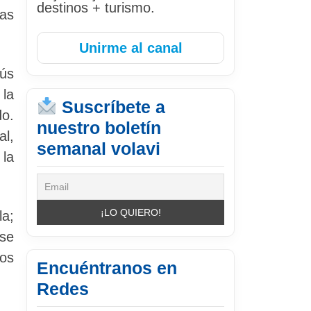
destinos + turismo.
las
Unirme al canal
nús
 la
Suscríbete a
o.
nuestro boletín
al,
semanal volavi
 la
la;
 se
dos
Encuéntranos en
Redes