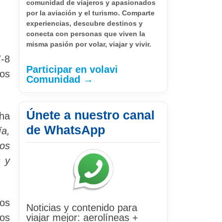
comunidad de viajeros y apasionados
por la aviación y el turismo. Comparte
experiencias, descubre destinos y
conecta con personas que viven la
misma pasión por volar, viajar y vivir.
7-8
Participar en volavi
os
Comunidad →
Únete a nuestro canal
ha
de WhatsApp
ía,
los
s y
los
Noticias y contenido para
los
viajar mejor: aerolíneas +