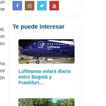
un
ene
Te puede interesar
al,
con
 su
ema
los
Lufthansa volará diario
entre Bogotá y
ión
Frankfurt…