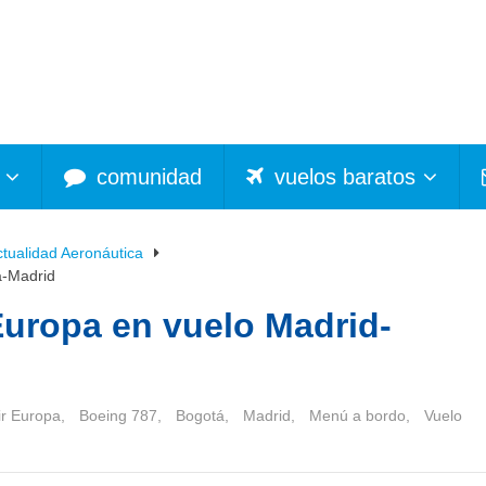
comunidad
vuelos baratos
ctualidad Aeronáutica
á-Madrid
Europa en vuelo Madrid-
ir Europa
,
Boeing 787
,
Bogotá
,
Madrid
,
Menú a bordo
,
Vuelo