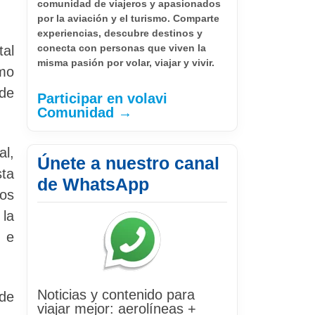
comunidad de viajeros y apasionados
por la aviación y el turismo. Comparte
experiencias, descubre destinos y
conecta con personas que viven la
al
misma pasión por volar, viajar y vivir.
mo
 de
Participar en volavi
Comunidad →
al,
Únete a nuestro canal
sta
de WhatsApp
los
la
l e
Noticias y contenido para
 de
viajar mejor: aerolíneas +