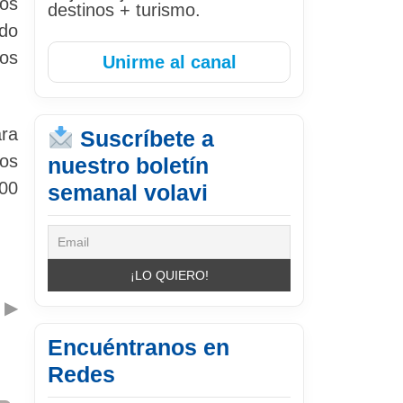
los
destinos + turismo.
ado
dos
Unirme al canal
ara
Suscríbete a
dos
nuestro boletín
00
semanal volavi
▶
Encuéntranos en
Redes