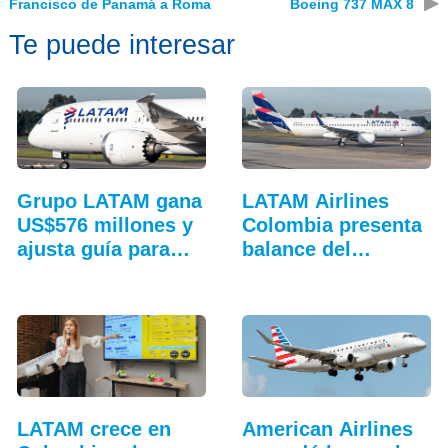
▶
Francisco de Panamá a Roma
Boeing 737 MAX 8
Te puede interesar
Grupo LATAM gana
LATAM Airlines
US$576 millones y
Colombia presenta
ajusta guía para
balance del
2026
tercer…
LATAM crece en
American Airlines