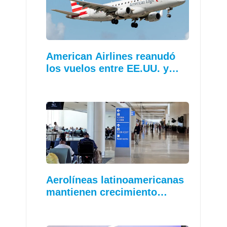
American Airlines reanudó
los vuelos entre EE.UU. y…
Aerolíneas latinoamericanas
mantienen crecimiento…