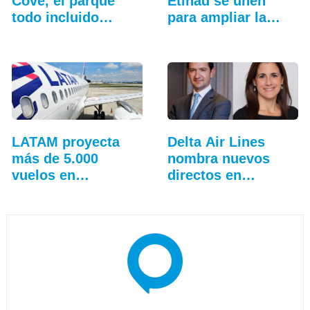
Cove, el parque
Etihad se unen
todo incluido
para ampliar la…
más…
LATAM proyecta
Delta Air Lines
más de 5.000
nombra nuevos
vuelos en
directos en
temporada…
Sudamérica