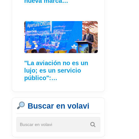
nueva marca…
"La aviación no es un
lujo; es un servicio
público":…
Buscar en volavi