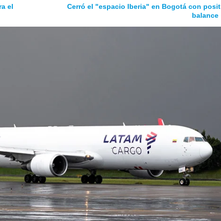
a el
Cerró el "espacio Iberia" en Bogotá con posit
balance