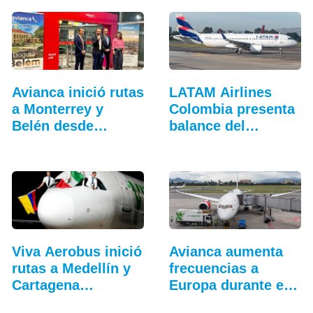
Avianca inició rutas
LATAM Airlines
a Monterrey y
Colombia presenta
Belén desde
balance del
Bogotá
tercer…
Viva Aerobus inició
Avianca aumenta
rutas a Medellín y
frecuencias a
Cartagena…
Europa durante el
verano