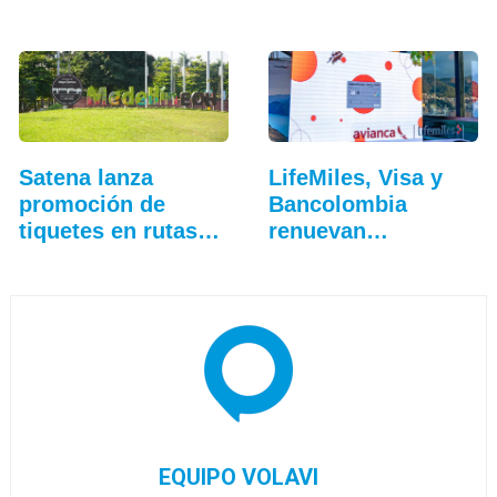
Cinco…
Satena lanza
LifeMiles, Visa y
promoción de
Bancolombia
tiquetes en rutas
renuevan
hacia Medellín
beneficios de…
EQUIPO VOLAVI