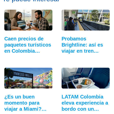
Caen precios de
Probamos
paquetes turísticos
Brightline: así es
en Colombia
viajar en tren
pese…
entre…
¿Es un buen
LATAM Colombia
momento para
eleva experiencia a
viajar a Miami?
bordo con un…