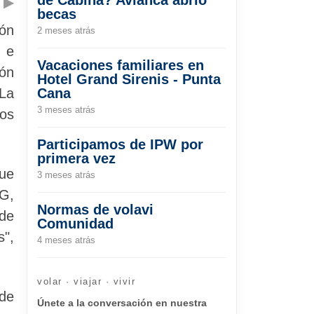
▶
becas
ón
2 meses atrás
 e
Vacaciones familiares en
ión
Hotel Grand Sirenis - Punta
 La
Cana
3 meses atrás
tos
Participamos de IPW por
primera vez
que
3 meses atrás
NG,
Normas de volavi
de
Comunidad
s",
4 meses atrás
volar · viajar · vivir
 de
Únete a la conversación en nuestra