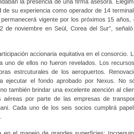
daban la presencia de una firma asesora. Elegi
ud de su experiencia como operador de 14 termina
 permanecerá vigente por los próximos 15 años,
2 de noviembre en Seúl, Corea del Sur", señaló
ticipación accionaria equitativa en el consorcio. 
a uno de ellos no fueron revelados. Los recurso
joras estrcuturales de los aeropuertos. Renovac
 ejecutar el fondo aprobado por Nexus. No só
no también brindar una excelente atención al clie
s aéreas por parte de las empresas de transpo
iliani. Cada uno de los seis socios cumplirá pape
.
 en el manejo de grandes superficies; Incoequi