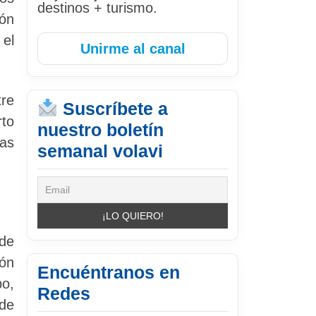
destinos + turismo.
món
 el
Unirme al canal
tre
Suscríbete a
rto
nuestro boletín
Las
semanal volavi
de
ón
Encuéntranos en
po,
Redes
de