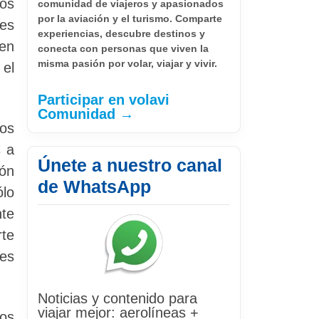
mos
comunidad de viajeros y apasionados
por la aviación y el turismo. Comparte
les
experiencias, descubre destinos y
 en
conecta con personas que viven la
misma pasión por volar, viajar y vivir.
 el
Participar en volavi
Comunidad →
Los
s a
Únete a nuestro canal
ión
de WhatsApp
lo
nte
rte
les
Noticias y contenido para
viajar mejor: aerolíneas +
pos