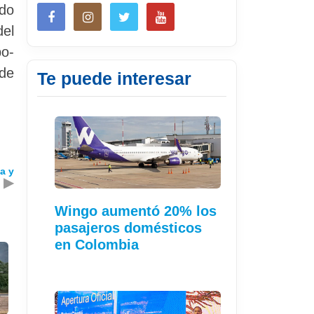
ado
del
o-
 de
Te puede interesar
a y
▶
Wingo aumentó 20% los
pasajeros domésticos
en Colombia