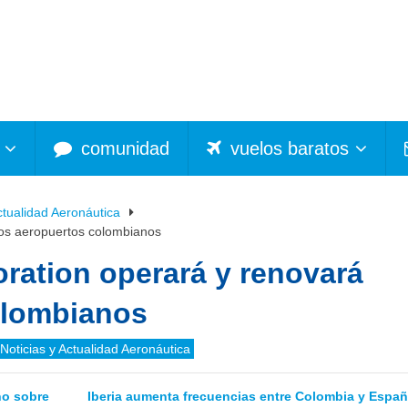
comunidad
vuelos baratos
ctualidad Aeronáutica
ios aeropuertos colombianos
ration operará y renovará
olombianos
Noticias y Actualidad Aeronáutica
no sobre
Iberia aumenta frecuencias entre Colombia y Españ