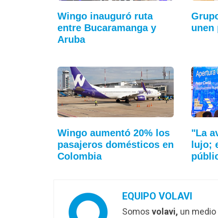
Wingo inauguró ruta
Grupo
entre Bucaramanga y
unen 
Aruba
Wingo aumentó 20% los
"La a
pasajeros domésticos en
lujo;
Colombia
públi
EQUIPO VOLAVI
Somos
volavi,
un medio 