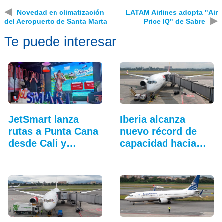
◀
Novedad en climatización
LATAM Airlines adopta "Air
▶
del Aeropuerto de Santa Marta
Price IQ" de Sabre
Te puede interesar
JetSmart lanza
Iberia alcanza
rutas a Punta Cana
nuevo récord de
desde Cali y
capacidad hacia
Medellín
Latinoamérica