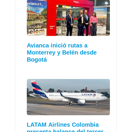
Avianca inició rutas a
Monterrey y Belén desde
Bogotá
LATAM Airlines Colombia
presenta balance del tercer…