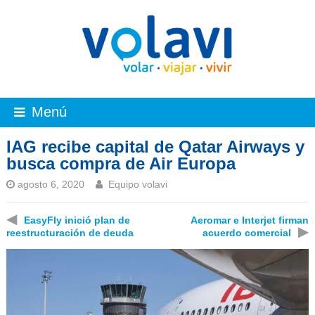
Menú
IAG recibe capital de Qatar Airways y
busca compra de Air Europa
agosto 6, 2020
Equipo volavi
◀
EasyFly inició plan de
Aeromar e Interjet firman
▶
reestructuración de deuda
acuerdo comercial