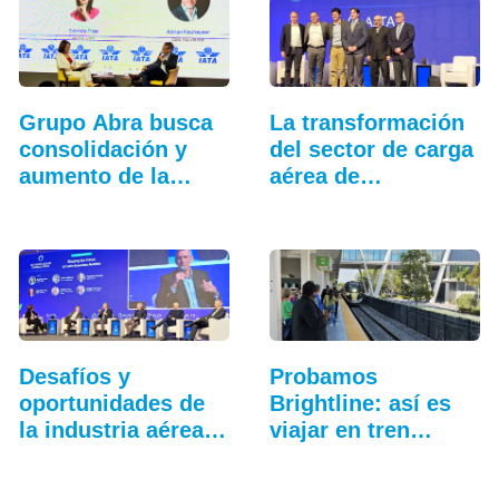
Grupo Abra busca
La transformación
consolidación y
del sector de carga
aumento de la
aérea de
conectividad
Latinoamérica
Desafíos y
Probamos
oportunidades de
Brightline: así es
la industria aérea
viajar en tren
en…
entre…