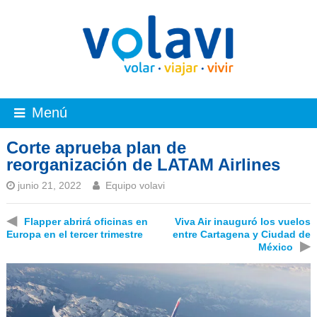
Menú
Corte aprueba plan de
reorganización de LATAM Airlines
junio 21, 2022
Equipo volavi
◀
Flapper abrirá oficinas en
Viva Air inauguró los vuelos
Europa en el tercer trimestre
entre Cartagena y Ciudad de
▶
México