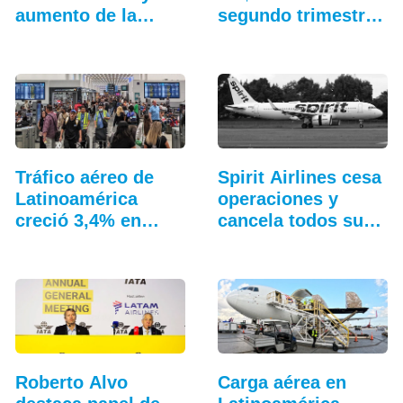
aumento de la
segundo trimestre
conectividad
y…
Tráfico aéreo de
Spirit Airlines cesa
Latinoamérica
operaciones y
creció 3,4% en
cancela todos sus
junio
vuelos
Roberto Alvo
Carga aérea en