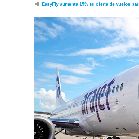
◀
EasyFly aumenta 15% su oferta de vuelos par