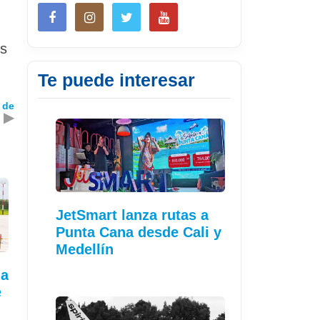
os
Te puede interesar
 de
▶
JetSmart lanza rutas a
Punta Cana desde Cali y
Medellín
ia
e