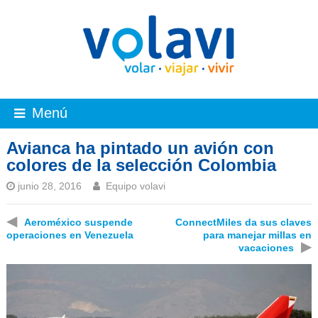
Menú
Avianca ha pintado un avión con
colores de la selección Colombia
junio 28, 2016
Equipo volavi
◀
Aeroméxico suspende
ConnectMiles da sus claves
operaciones en Venezuela
para manejar millas en
▶
vacaciones