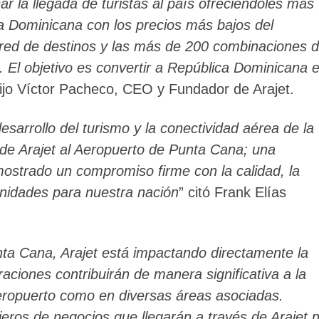
r la llegada de turistas al país ofreciéndoles más
ca Dominicana con los precios más bajos del
red de destinos y las más de 200 combinaciones 
El objetivo es convertir a República Dominicana 
dijo Víctor Pacheco, CEO y Fundador de Arajet.
sarrollo del turismo y la conectividad aérea de la
 de Arajet al Aeropuerto de Punta Cana; una
mostrado un compromiso firme con la calidad, la
tunidades para nuestra nación
” citó Frank Elías
ta Cana, Arajet está impactando directamente la
ciones contribuirán de manera significativa a la
eropuerto como en diversas áreas asociadas.
jeros de negocios que llegarán a través de Arajet 