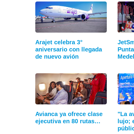
Arajet celebra 3°
JetSm
aniversario con llegada
Punta
de nuevo avión
Medel
Avianca ya ofrece clase
"La a
ejecutiva en 80 rutas…
lujo;
públi