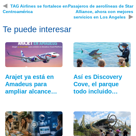
◀
TAG Airlines se fortalece en
Pasajeros de aerolíneas de Star
Centroamérica
Alliance, ahora con mejores
▶
servicios en Los Angeles
Te puede interesar
Arajet ya está en
Así es Discovery
Amadeus para
Cove, el parque
ampliar alcance
todo incluido
comercial
más…