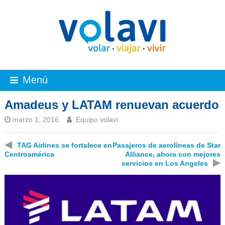
Menú
Amadeus y LATAM renuevan acuerdo
marzo 1, 2016
Equipo volavi
◀
TAG Airlines se fortalece en
Pasajeros de aerolíneas de Star
Centroamérica
Alliance, ahora con mejores
▶
servicios en Los Angeles