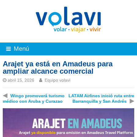
Menú
Arajet ya está en Amadeus para
ampliar alcance comercial
abril 15, 2026
Equipo volavi
◀
Wingo promoverá turismo
LATAM Airlines inició ruta entre
▶
médico con Aruba y Curazao
Barranquilla y San Andrés