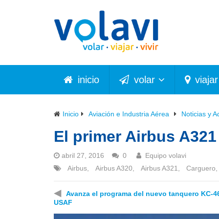
inicio
volar
viajar
Inicio
Aviación e Industria Aérea
Noticias y A
El primer Airbus A321
abril 27, 2016
0
Equipo volavi
Airbus
,
Airbus A320
,
Airbus A321
,
Carguero
◀
Avanza el programa del nuevo tanquero KC-46
USAF