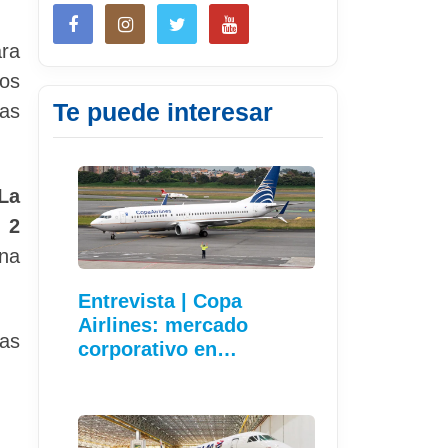
ara
os
Te puede interesar
cas
La
 2
na
Entrevista | Copa
Airlines: mercado
mas
corporativo en…