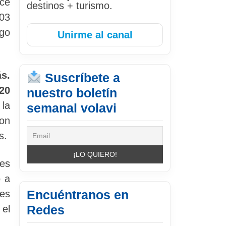
ece
destinos + turismo.
003
rgo
Unirme al canal
s.
Suscríbete a
20
nuestro boletín
 la
semanal volavi
con
s.
nes
o a
Encuéntranos en
nes
Redes
 el