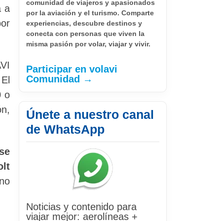
comunidad de viajeros y apasionados
a a
por la aviación y el turismo. Comparte
por
experiencias, descubre destinos y
conecta con personas que viven la
misma pasión por volar, viajar y vivir.
AVI
Participar en volavi
Comunidad →
 El
0 o
ón,
Únete a nuestro canal
de WhatsApp
se
lt
no
Noticias y contenido para
viajar mejor: aerolíneas +