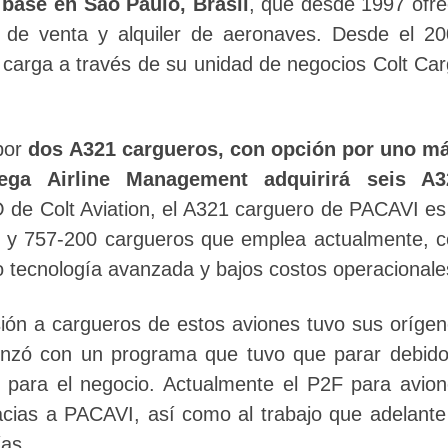
 base en Sao Paulo, Brasil
, que desde 1997 ofr
s de venta y alquiler de aeronaves. Desde el 2
e carga a través de su unidad de negocios Colt Ca
 por
dos A321 cargueros, con opción por uno má
ega Airline Management adquirirá seis A3
de Colt Aviation, el A321 carguero de PACAVI es
00 y 757-200 cargueros que emplea actualmente, 
o tecnología avanzada y bajos costos operacionale
ión a cargueros de estos aviones tuvo sus oríge
enzó con un programa que tuvo que parar debid
 para el negocio. Actualmente el P2F para avio
cias a PACAVI, así como al trabajo que adelante
as.