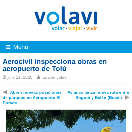
Menú
Aerocivil inspecciona obras en
aeropuerto de Tolú
julio 21, 2025
Equipo volavi
◀
Abren nuevas posiciones
Avianca lanza nueva ruta entre
▶
de parqueo en Aeropuerto El
Bogotá y Belén (Brasil)
Dorado