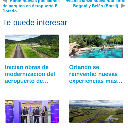
Abren nuevas posiciones
Avianca lanza nueva ruta entre
▶
de parqueo en Aeropuerto El
Bogotá y Belén (Brasil)
Dorado
Te puede interesar
Inician obras de
Orlando se
modernización del
reinventa: nuevas
aeropuerto de…
experiencias más
allá…