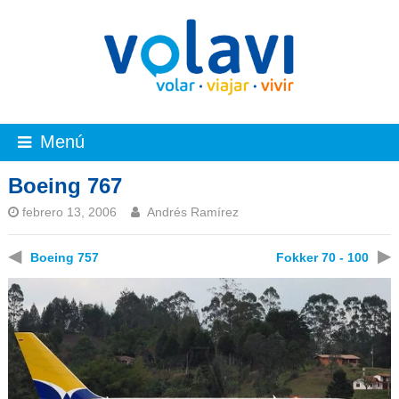
Menú
Boeing 767
febrero 13, 2006
Andrés Ramírez
◀
▶
Boeing 757
Fokker 70 - 100