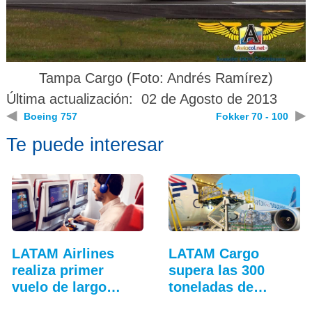
Tampa Cargo (Foto: Andrés Ramírez)
Última actualización: 02 de Agosto de 2013
◀
▶
Boeing 757
Fokker 70 - 100
Te puede interesar
LATAM Airlines
LATAM Cargo
realiza primer
supera las 300
vuelo de largo
toneladas de
alcance…
ayuda…