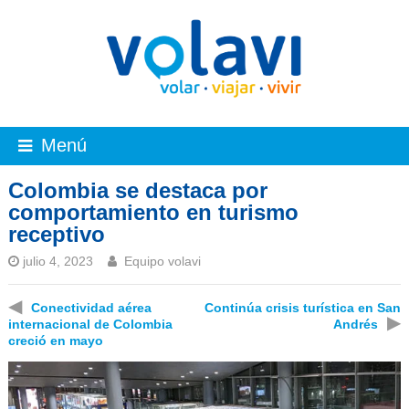
Menú
Colombia se destaca por
comportamiento en turismo
receptivo
julio 4, 2023
Equipo volavi
◀
Conectividad aérea
Continúa crisis turística en San
▶
internacional de Colombia
Andrés
creció en mayo