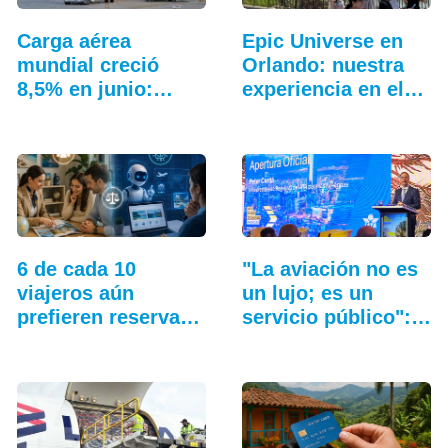
Carga aérea
Epic Universe en
mundial creció
Orlando: nuestra
8,5% en junio:…
experiencia en el…
6 de cada 10
"La aviación no es
viajeros aún
un lujo; es un
prefieren reservar
servicio público":…
con una…