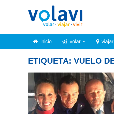
inicio
volar
viajar
ETIQUETA:
VUELO DE