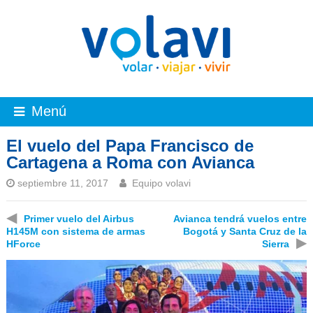
Menú
El vuelo del Papa Francisco de
Cartagena a Roma con Avianca
septiembre 11, 2017
Equipo volavi
◀
Primer vuelo del Airbus
Avianca tendrá vuelos entre
H145M con sistema de armas
Bogotá y Santa Cruz de la
▶
HForce
Sierra