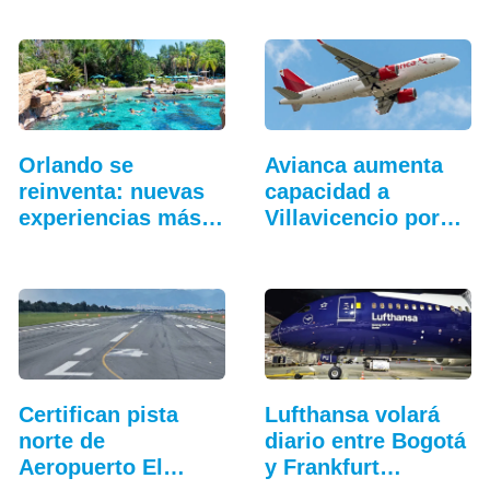
Orlando se
Avianca aumenta
reinventa: nuevas
capacidad a
experiencias más
Villavicencio por
allá…
cierre de vía
Certifican pista
Lufthansa volará
norte de
diario entre Bogotá
Aeropuerto El
y Frankfurt…