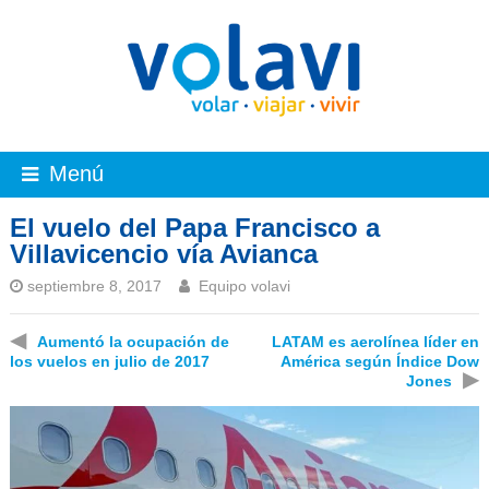
Menú
El vuelo del Papa Francisco a
Villavicencio vía Avianca
septiembre 8, 2017
Equipo volavi
◀
Aumentó la ocupación de
LATAM es aerolínea líder en
los vuelos en julio de 2017
América según Índice Dow
▶
Jones