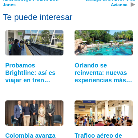
▶
Jones
Avianca
Te puede interesar
Probamos
Orlando se
Brightline: así es
reinventa: nuevas
viajar en tren
experiencias más
entre…
allá…
Colombia avanza
Trafico aéreo de