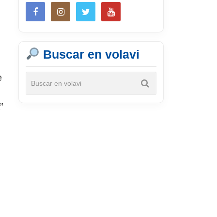
Buscar en volavi
e
”