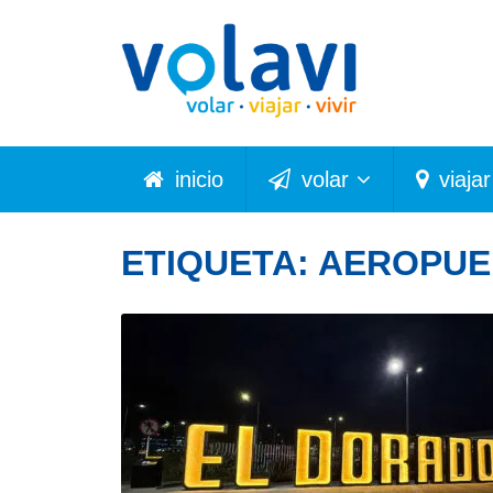
inicio
volar
viajar
ETIQUETA:
AEROPUE