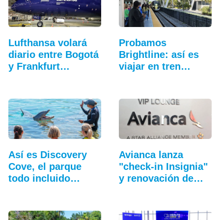
Lufthansa volará
Probamos
diario entre Bogotá
Brightline: así es
y Frankfurt…
viajar en tren
entre…
Así es Discovery
Avianca lanza
Cove, el parque
"check-in Insignia"
todo incluido
y renovación de
más…
salas VIP