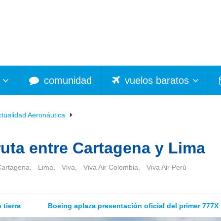
comunidad
vuelos baratos
ctualidad Aeronáutica
 ruta entre Cartagena y Lima
Cartagena
,
Lima
,
Viva
,
Viva Air Colombia
,
Viva Air Perú
tierra
Boeing aplaza presentación oficial del primer 777X