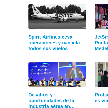
Spirit Airlines cesa
JetSm
operaciones y cancela
Punta
todos sus vuelos
Medel
Desafíos y
Proba
oportunidades de la
es vi
industria aérea en…