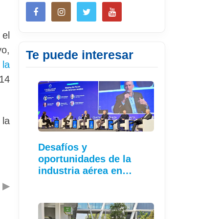
el
yo,
Te puede interesar
 la
14
 la
Desafíos y
oportunidades de la
industria aérea en…
▶