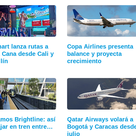
art lanza rutas a
Copa Airlines presenta
 Cana desde Cali y
balance y proyecta
lín
crecimiento
mos Brightline: así
Qatar Airways volará a
ajar en tren entre…
Bogotá y Caracas desd
julio