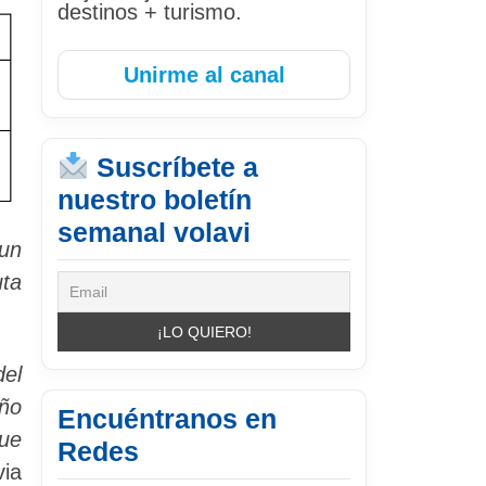
destinos + turismo.
Unirme al canal
Suscríbete a
nuestro boletín
semanal volavi
 un
uta
del
año
Encuéntranos en
ue
Redes
via